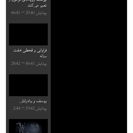
تعبیر می‌کند
پیدایش 40:⁧20⁩ – 41:⁧46⁩
فراوانی و قحطی هفت
ساله
پیدایش 41:⁧46⁩ – 42:⁧28⁩
یوسف و برادرانش
پیدایش 42:⁧29⁩ – 44:⁧2⁩