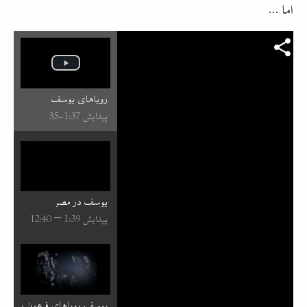
اما ...
رویاهای یوسف
پیدایش 37:⁧1⁩-35
یوسف در مصر
پیدایش 39:⁧1⁩ – 40:⁧12⁩
یوسف رویاهای فرعون را