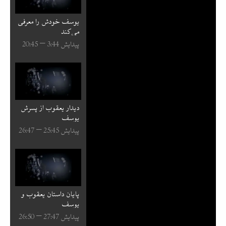
یوسف خودش را معرفی
می‌کند
پیدایش 44:⁧3⁩ – 45:⁧20⁩
دیدار یعقوب از پسرش
یوسف
پیدایش 45:⁧25⁩ – 47:⁧26⁩
پایان داستان یعقوب و
یوسف
پیدایش 47:⁧27⁩ – 50:⁧26⁩