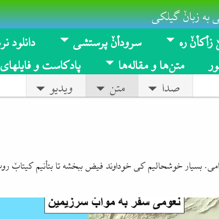
 به زبانٚ گیلکی
 زأکأنٚ ره
سرودأنٚ پرستشی
دانلود نرم
ر
متن‌ها و مقاله‌ها
پادکاست و فایلهای
صدا
متن
ویدیو
نٚ گرامی. بسیار خوشحالیم کی خوداوند فیض ببخشه تا بتأنیم کیتابٚ 