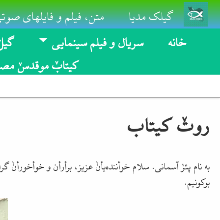
Skip to main conten
گیلک مدیا
متن، فیلم و فایلهای صوتی
خانه
سریال و فیلم سینمایی
گیلٚ
کیتابٚ موقدسٚ مصو
روتٚ کیتاب
به نام پئرٚ آسمانی. سلام خوأننده‌یأنٚ عزیز، برأرأن و خوأخورأ
بوکونیم.