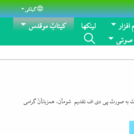
گیلکی
Select your language
 افزار
لینکها
کیتابٚ موقدس
 صوتی
روتَ به صورتٚ پی دی اف تقدیم شومأن، همزبانأنٚ گرامی