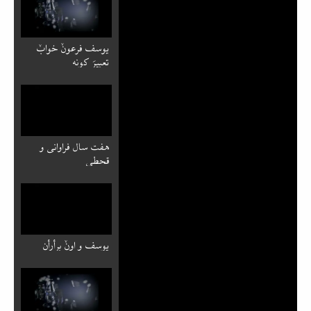
یوسف فرعونٚ خوابٚ
تعبیرَ کونه
هفت سال فراوانی و
قحطی
یوسف و اونٚ برأرأن