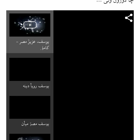
یوسف، عزیزٚ مصر -
کامل
یوسف رویأ دینه
یوسف مصرٚ میأن