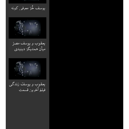
یوسف خُرٚ معرفی کونه
یعقوب و یوسف مصرٚ
میأن همدیگرَ دینیدی
یعقوب و یوسفٚ زندگی
فیلمٚ آخرین قسمت