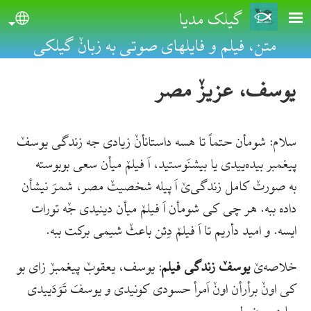
Skip to main conten
گیلک مدیا
uage
متن، فیلم و فایلهای صوتی به زبانٚ گیلکی
یوسف، عزیزٚ مصر
سلام: شومأن حتماً تا هسه داستانأنٚ زیادی جه زندگی یوسفٚ
پیغمبر بیده‌ییدی یا بیشنَوستید، اَ فیلمٚ میأن سعی بوبوسته
به صورتٚ کامل زندگی‌یٚ اَ پیله شخصیتٚ مصر، شمرَ نیشأن
داده ببه. هر چی کی شومأن اَ فیلمٚ میأن دینیدی جٚه تورات
ایسه. و امید دأریم تا اَ فیلمٚ دِئن باعثٚ شیمی برکت ببه
.
خلاصه‌‌یٚ
یوسفٚ زندگی فیلم
: یوسف، یعقوبٚ پیغمبرٚ زای بو‌
کی اونٚ برأرأن اونٚ اَمرأ حسودی کونیدی و یوسفَ تَوَدَییدی
چا دورون ولی
...