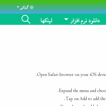
گیلکی
Select your language
دانلود نرم افزار
لینکها
Open Safari browser on your iOS device
Expand the menu and choo
Tap on Add to add the 
Open the newly added app