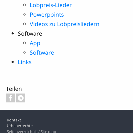
Lobpreis-Lieder
Powerpoints
Videos zu Lobpreisliedern
Software
App
Software
Links
Teilen
Footer
Kontakt
Urheberrechte
Seitenverzeichnis / Site map