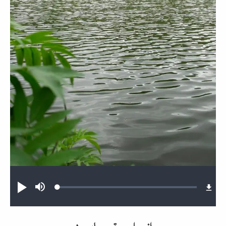
Audio file
Loaded
:
Mute
پخش
0.18%
انجیل مرقس باب ۱