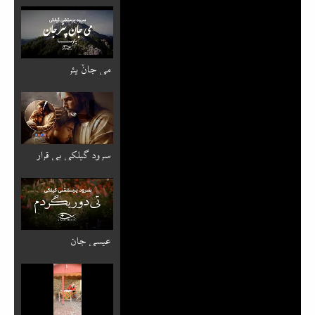
می جانٚ پئر
سرود گیلکی بی قرار
عیسی جان