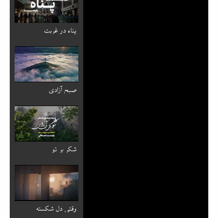
پناه در غربت
صبح آزادی
شکر بر تو
وقتی دل شکسته