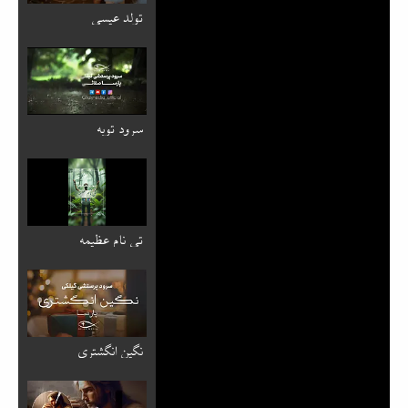
تولد عیسی
سرود توبه
تی نام عظیمه
نگین انگشتری