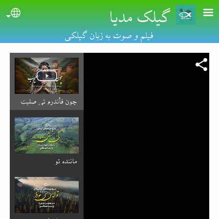
گیلک مدیا
Skip to main conten
uage
فیلم و صوت به زبان گیلکی
چون فأندرم تی صلیبَ
ماننده تو