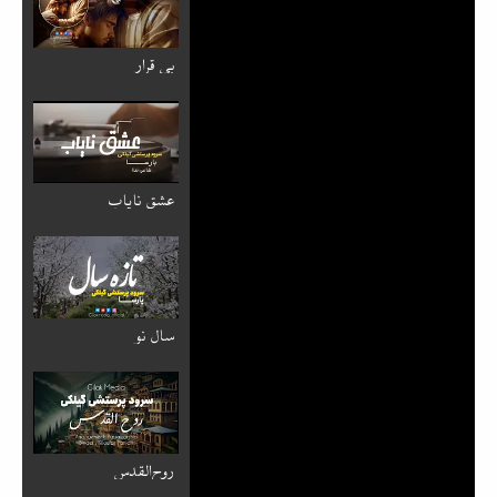
بی قرار
عشق نایاب
سال نو
روح‌القدس