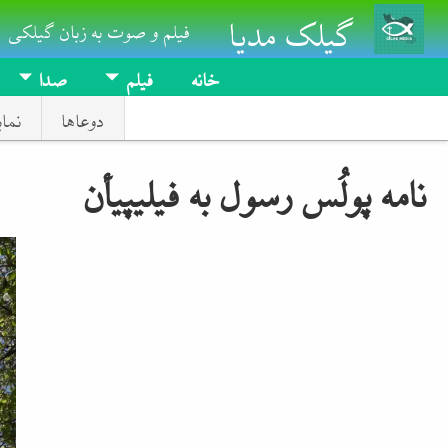
گیلک مدیا
Skip to main conten
فیلم و صوت به زبان گیلکی
خانه
فیلم
صدا
دوعاها
نما
نامه پولُس رسول به فیلیپیأن