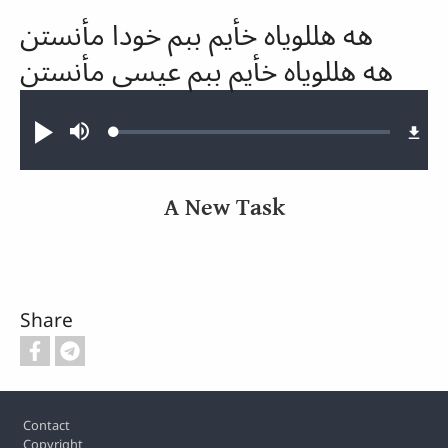
هه هللویاه خأیم ببم خودا مأنستن
هه هللویاه خأیم ببم عیسی مأنستن
Audio file
Loaded
:
Play
Mute
0.57%
A New Task
Share
Footer
Contact
Copyright