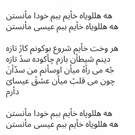
هه هللویاه خأیم ببم خودا مأنستن
هه هللویاه خأیم ببم عیسی مأنستن
هر وخت خأیم شروع بوکونم کارٚ تازه
دینم شیطأن بازم چأکوده
سدٚ
تازه
جٚه می
رأهٚ
میأن اوسأنم من
سدّأنَ
چون می قلبٚ میأن عشقٚ عیسایَ
دأرم
هه هللویاه خأیم ببم خودا مأنستن
هه هللویاه خأیم ببم عیسی مأنستن