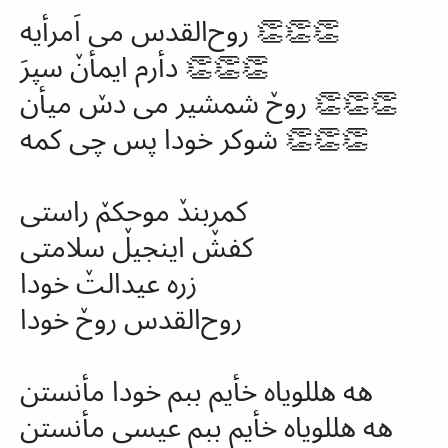
روح‌القدس می اَمرأیه 👏👏👏
دأرم ایمأنٚ سپرَ 👏👏👏
روحٚ شمشیر می دسٚ میأن 👏👏👏
شوکر خودا پس چی کمه 👏👏👏
کمربندٚ موحکمٚ راستی
کفشٚ اینجیلٚ سلامتی
زره
عیدالتٚ خودا
روح‌القدس روحٚ خودا
هه هللویاه خأیم ببم خودا مأنستن
هه هللویاه خأیم ببم عیسی مأنستن