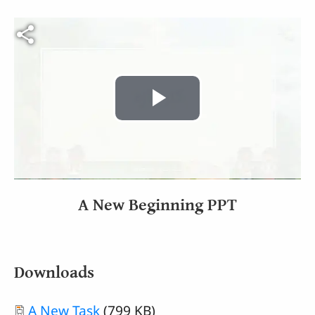
Video file
Play
Video
A New Beginning PPT
Downloads
Document
A New Task
(799 KB)